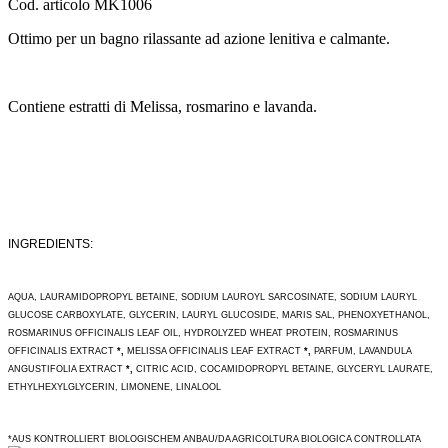
Cod. articolo
MK1006
Ottimo per un bagno rilassante ad azione lenitiva e calmante.
Contiene estratti di Melissa, rosmarino e lavanda.
INGREDIENTS:
AQUA, LAURAMIDOPROPYL BETAINE, SODIUM LAUROYL SARCOSINATE, SODIUM LAURYL
GLUCOSE CARBOXYLATE, GLYCERIN, LAURYL GLUCOSIDE, MARIS SAL, PHENOXYETHANOL,
ROSMARINUS OFFICINALIS LEAF OIL, HYDROLYZED WHEAT PROTEIN, ROSMARINUS
OFFICINALIS EXTRACT
*,
MELISSA OFFICINALIS LEAF EXTRACT
*,
PARFUM, LAVANDULA
ANGUSTIFOLIA EXTRACT
*,
CITRIC ACID, COCAMIDOPROPYL BETAINE, GLYCERYL LAURATE,
ETHYLHEXYLGLYCERIN, LIMONENE, LINALOOL
*AUS KONTROLLIERT BIOLOGISCHEM ANBAU/DA AGRICOLTURA BIOLOGICA CONTROLLATA