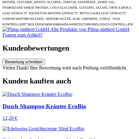
BETAINE, GLYCERIN, BENZYL ALCOHOL, PARFUM, PANTHENOL, MARIS SAL,
HYDROLYZED WHEAT PROTEIN, COCO-GLUCOSIDE, GLYCERYL OLEATE, URTICA DIOICA
LEAF EXTRACT*, EQUISETUM ARVENSE EXTRACT*, BETULA ALBA LEAF EXTRACT*,
SODIUM DEHYDROACETATE, DEHYDROACETIC ACID, LIMONENE, CITRAL.
*AUS
KONTROLLIERT BIOLOGISCHEM ANBAU/DA AGRICOLTURA BIOLOGICA CONTROLLATA
Alle Produkte von Plima südtirol GmbH
Fragen zum Artikel?
Kundenbewertungen
Bewertung schreiben
Vielen Dank! Ihre Bewertung wird nach Prüfung veröffentlicht.
Kunden kauften auch
Dusch Shampoo Kräuter EcoBio
12,20 €